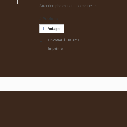
Attention photos non contractuelles.
4
Produits
Partager
Envoyer à un ami
Imprimer