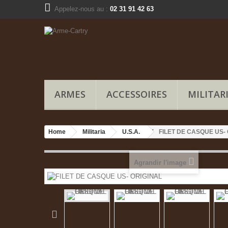
Appelez-nous au :
02 31 91 42 63
ARMES
ACCESSOIRES
MILITAR
Home
Militaria
U.S.A.
FILET DE CASQUE US-
Agrandir l'image