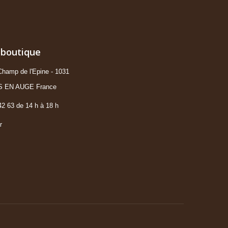
 boutique
hamp de l'Epine - 1031
S EN AUGE France
42 63 de 14 h à 18 h
r