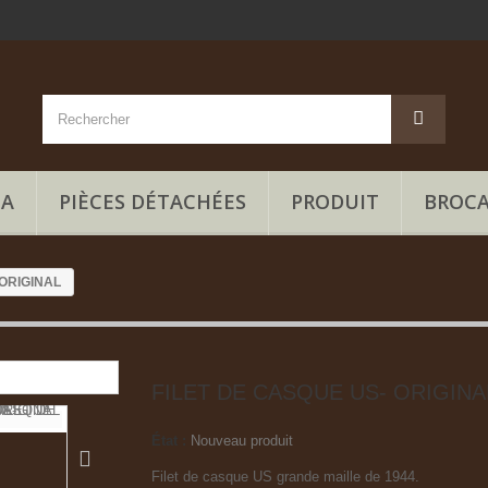
IA
PIÈCES DÉTACHÉES
PRODUIT
BROC
 ORIGINAL
FILET DE CASQUE US- ORIGINA
État :
Nouveau produit
Filet de casque US grande maille de 1944.