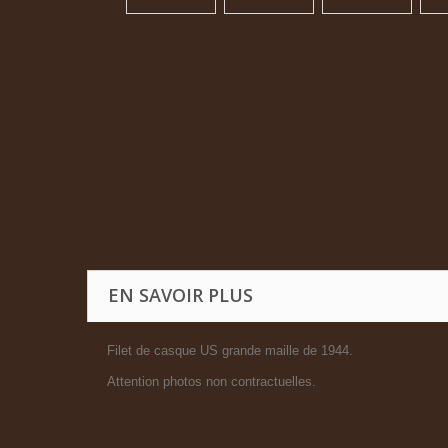
EN SAVOIR PLUS
Filet de casque US grande maille de 1944.
Attention photos non contractuelles.