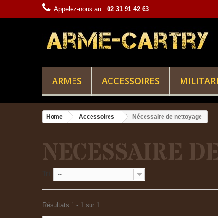
Appelez-nous au :
02 31 91 42 63
ARMES
ACCESSOIRES
MILITAR
Home
Accessoires
Nécessaire de nettoyage
NÉCESSAIRE D
Tri
--
Résultats 1 - 1 sur 1.