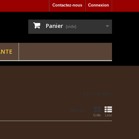
Contactez-nous
Connexion
Panier
(vide)
ANTE
Il y a 1 produit.
Afficher :
Grille
Liste