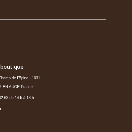
 boutique
hamp de l'Epine - 1031
S EN AUGE France
42 63 de 14 h à 18 h
r