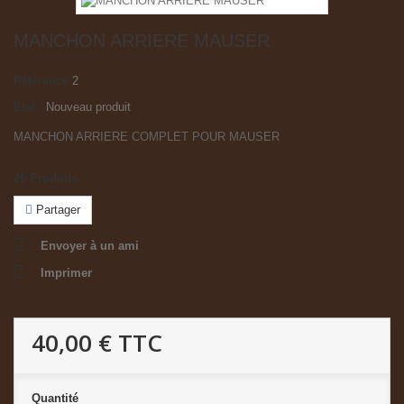
MANCHON ARRIERE MAUSER
Référence
2
État :
Nouveau produit
MANCHON ARRIERE COMPLET POUR MAUSER
26
Produits
Partager
Envoyer à un ami
Imprimer
40,00 €
TTC
Quantité