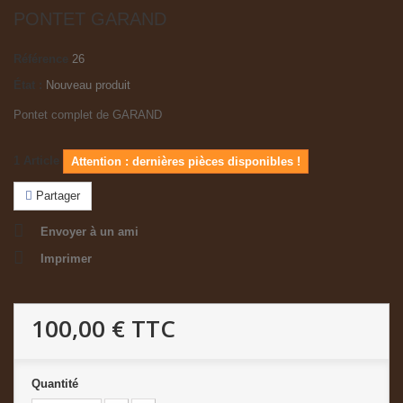
PONTET GARAND
Référence
26
État :
Nouveau produit
Pontet complet de GARAND
1
Article
Attention : dernières pièces disponibles !
Partager
Envoyer à un ami
Imprimer
100,00 €
TTC
Quantité