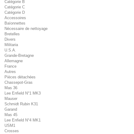
Catégorie B
Catégorie C
Catégorie D
Accessoires
Baïonnettes
Nécessaire de nettoyage
Bretelles
Divers
Militaria
U.S.A.
Grande-Bretagne
Allemagne
France
Autres
Pièces détachées
Chassepot-Gras
Mas 36
Lee Enfield N°1 MK3
Mauser
Schmidt Rubin K31
Garand
Mas 45
Lee Enfield N°4 MK1
USM1
Crosses