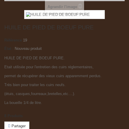
Agrandir l'image
HUILE DE PIED DE BOEUF PURE
Référence
19
État :
Nouveau produit
HUILE DE PIED DE BOEUF PURE.
Etait utilisée pour l'entretien des cuirs réglementaires,
permet de récupérer des vieux cuirs apparemment perdus.
Très bien pour traiter les cuirs neufs.
(étuis, casques,fourreaux,bretelles,etc....).
La boueille 1/4 de litre.
8
Produits
Partager