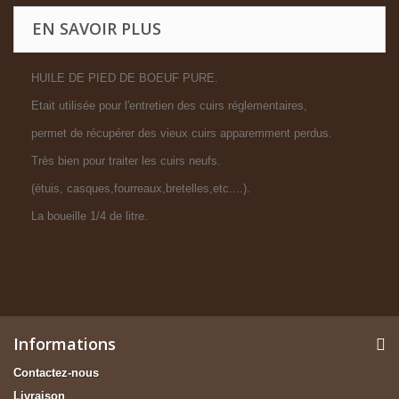
EN SAVOIR PLUS
HUILE DE PIED DE BOEUF PURE.
Etait utilisée pour l'entretien des cuirs réglementaires,
permet de récupérer des vieux cuirs apparemment perdus.
Très bien pour traiter les cuirs neufs.
(étuis, casques,fourreaux,bretelles,etc....).
La boueille 1/4 de litre.
Informations
Contactez-nous
Livraison