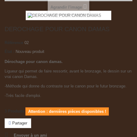
Agrandir l'image
DEROCHAGE POUR CANON DAMAS
Référence
02
État :
Nouveau produit
Dérochage pour canon damas.
Ligueur qui permet de faire ressortir, avant le bronzage, le dessin sur un
vrai canon Damas.
-Méthode qui donne du contraste sur le canon pour le futur bronzage.
-Très facile d'emploi.
3
Produits
Attention : dernières pièces disponibles !
Partager
Envoyer à un ami