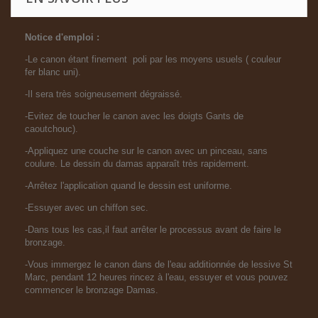
Notice d'emploi :
-Le canon étant finement poli par les moyens usuels ( couleur
fer blanc uni).
-Il sera très soigneusement dégraissé.
-Evitez de toucher le canon avec les doigts Gants de
caoutchouc).
-Appliquez une couche sur le canon avec un pinceau, sans
coulure. Le dessin du damas apparaît très rapidement.
-Arrêtez l'application quand le dessin est uniforme.
-Essuyer avec un chiffon sec.
-Dans tous les cas,il faut arrêter le processus avant de faire le
bronzage.
-Vous immergez le canon dans de l'eau additionnée de lessive St
Marc, pendant 12 heures rincez à l'eau, essuyer et vous pouvez
commencer le bronzage Damas.